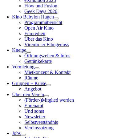
eXhibition 2025
Flow and Fusion
Geek Days 2026
Kino Babylon Hagen
Programmübersicht
Open Air Kino
Filmreihen
Über das Kino
Virenfreier Filmgenuss
Kneipe
Öffnungszeiten & Infos
Getränkekarte
Vermietung
Mietkonzept & Kontakt
Räume
Gruppen + Kurse
Angebot
Über den Verein
(Förder-)Mitglied werden
Ehrenamt
Und sonst
Newsletter
Selbstverständnis
Vereinssatzung
Jobs