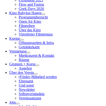
eXhibition 2025
Flow and Fusion
Geek Days 2026
Kino Babylon Hagen
Programmübersicht
Open Air Kino
Filmreihen
Über das Kino
Virenfreier Filmgenuss
Kneipe
Öffnungszeiten & Infos
Getränkekarte
Vermietung
Mietkonzept & Kontakt
Räume
Gruppen + Kurse
Angebot
Über den Verein
(Förder-)Mitglied werden
Ehrenamt
Und sonst
Newsletter
Selbstverständnis
Vereinssatzung
Jobs