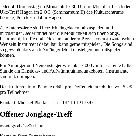
Jeden 4. Donnerstag im Monat ab 17:30 Uhr im Monat trifft sich der
Uke-Treff Hagen im 2.OG (Seminarraum II) des Kulturzentrums
Pelmke, Pelmkestr. 14 in Hagen.
Alle Interessierte sind herzlich eingeladen mitzuspielen und
mitzusingen. Jeder findet hier die Möglichkeit sich über Songs,
Instrument, Kniffe und Tricks mit anderen Begeisterten auszutauschen.
Wer sein Instrument dabei hat, kann gerne mitspielen. Die Songs sind
so gewählt, dass auch Anfänger leicht einsteigen und mitspielen
können.
Für Anfänger und Neueinsteiger wird ab 17:00 Uhr für ca. eine halbe
Stunde ein Einstiegs- und Aufwärmtraining angeboten. Instrumente
sind mitzubringen.
Das Kulturzentrum Pelmke erhält pro Treffen einen Obulus von 5,- €
pro Teilnehmer.
Kontakt: Michael Plattke – Tel. 0151 61217397
Offener Jonglage-Treff
montags ab 18:00 Uhr