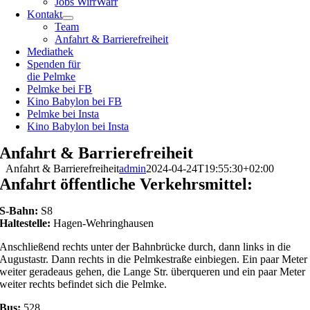
Jobs WirrWarr
Kontakt
Team
Anfahrt & Barrierefreiheit
Mediathek
Spenden für
die Pelmke
Pelmke bei FB
Kino Babylon bei FB
Pelmke bei Insta
Kino Babylon bei Insta
Anfahrt & Barrierefreiheit
Anfahrt & Barrierefreiheit
admin
2024-04-24T19:55:30+02:00
Anfahrt öffentliche Verkehrsmittel:
S-Bahn:
S8
Haltestelle:
Hagen-Wehringhausen
Anschließend rechts unter der Bahnbrücke durch, dann links in die
Augustastr. Dann rechts in die Pelmkestraße einbiegen. Ein paar Meter
weiter geradeaus gehen, die Lange Str. überqueren und ein paar Meter
weiter rechts befindet sich die Pelmke.
Bus:
528