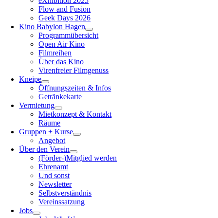
eXhibition 2025
Flow and Fusion
Geek Days 2026
Kino Babylon Hagen
Programmübersicht
Open Air Kino
Filmreihen
Über das Kino
Virenfreier Filmgenuss
Kneipe
Öffnungszeiten & Infos
Getränkekarte
Vermietung
Mietkonzept & Kontakt
Räume
Gruppen + Kurse
Angebot
Über den Verein
(Förder-)Mitglied werden
Ehrenamt
Und sonst
Newsletter
Selbstverständnis
Vereinssatzung
Jobs