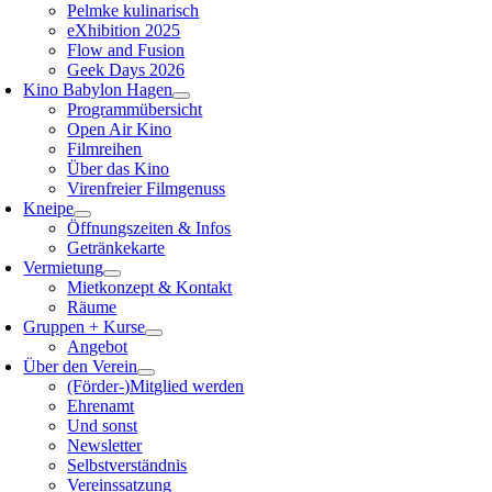
Pelmke kulinarisch
eXhibition 2025
Flow and Fusion
Geek Days 2026
Kino Babylon Hagen
Programmübersicht
Open Air Kino
Filmreihen
Über das Kino
Virenfreier Filmgenuss
Kneipe
Öffnungszeiten & Infos
Getränkekarte
Vermietung
Mietkonzept & Kontakt
Räume
Gruppen + Kurse
Angebot
Über den Verein
(Förder-)Mitglied werden
Ehrenamt
Und sonst
Newsletter
Selbstverständnis
Vereinssatzung