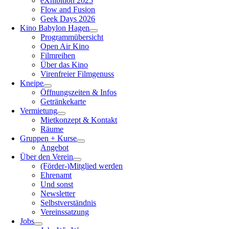
eXhibition 2025
Flow and Fusion
Geek Days 2026
Kino Babylon Hagen
Programmübersicht
Open Air Kino
Filmreihen
Über das Kino
Virenfreier Filmgenuss
Kneipe
Öffnungszeiten & Infos
Getränkekarte
Vermietung
Mietkonzept & Kontakt
Räume
Gruppen + Kurse
Angebot
Über den Verein
(Förder-)Mitglied werden
Ehrenamt
Und sonst
Newsletter
Selbstverständnis
Vereinssatzung
Jobs