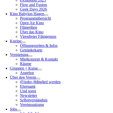
eXhibition 2025
Flow and Fusion
Geek Days 2026
Kino Babylon Hagen
Programmübersicht
Open Air Kino
Filmreihen
Über das Kino
Virenfreier Filmgenuss
Kneipe
Öffnungszeiten & Infos
Getränkekarte
Vermietung
Mietkonzept & Kontakt
Räume
Gruppen + Kurse
Angebot
Über den Verein
(Förder-)Mitglied werden
Ehrenamt
Und sonst
Newsletter
Selbstverständnis
Vereinssatzung
Jobs