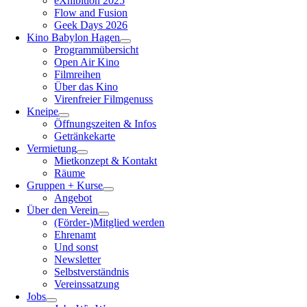
eXhibition 2025
Flow and Fusion
Geek Days 2026
Kino Babylon Hagen
Programmübersicht
Open Air Kino
Filmreihen
Über das Kino
Virenfreier Filmgenuss
Kneipe
Öffnungszeiten & Infos
Getränkekarte
Vermietung
Mietkonzept & Kontakt
Räume
Gruppen + Kurse
Angebot
Über den Verein
(Förder-)Mitglied werden
Ehrenamt
Und sonst
Newsletter
Selbstverständnis
Vereinssatzung
Jobs