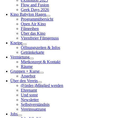
eXhibition 2025
Flow and Fusion
Geek Days 2026
Kino Babylon Hagen
Programmübersicht
Open Air Kino
Filmreihen
Über das Kino
Virenfreier Filmgenuss
Kneipe
Öffnungszeiten & Infos
Getränkekarte
Vermietung
Mietkonzept & Kontakt
Räume
Gruppen + Kurse
Angebot
Über den Verein
(Förder-)Mitglied werden
Ehrenamt
Und sonst
Newsletter
Selbstverständnis
Vereinssatzung
Jobs