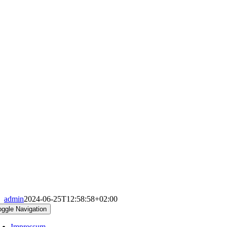
admin
2024-06-25T12:58:58+02:00
oggle Navigation
Impressum