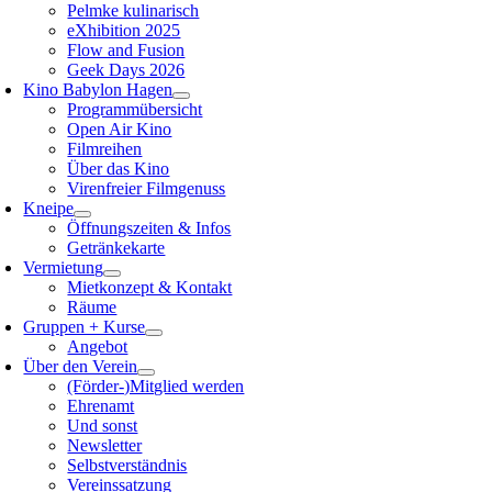
Pelmke kulinarisch
eXhibition 2025
Flow and Fusion
Geek Days 2026
Kino Babylon Hagen
Programmübersicht
Open Air Kino
Filmreihen
Über das Kino
Virenfreier Filmgenuss
Kneipe
Öffnungszeiten & Infos
Getränkekarte
Vermietung
Mietkonzept & Kontakt
Räume
Gruppen + Kurse
Angebot
Über den Verein
(Förder-)Mitglied werden
Ehrenamt
Und sonst
Newsletter
Selbstverständnis
Vereinssatzung