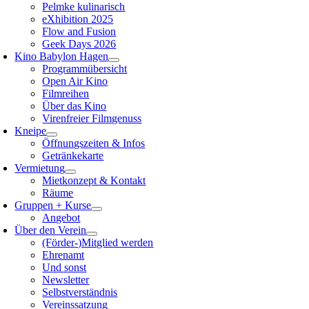
Pelmke kulinarisch
eXhibition 2025
Flow and Fusion
Geek Days 2026
Kino Babylon Hagen
Programmübersicht
Open Air Kino
Filmreihen
Über das Kino
Virenfreier Filmgenuss
Kneipe
Öffnungszeiten & Infos
Getränkekarte
Vermietung
Mietkonzept & Kontakt
Räume
Gruppen + Kurse
Angebot
Über den Verein
(Förder-)Mitglied werden
Ehrenamt
Und sonst
Newsletter
Selbstverständnis
Vereinssatzung