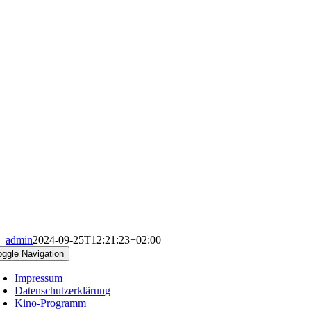
admin
2024-09-25T12:21:23+02:00
oggle Navigation
Impressum
Datenschutzerklärung
Kino-Programm