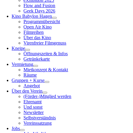
eXhibition 2025
Flow and Fusion
Geek Days 2026
Kino Babylon Hagen
Programmübersicht
Open Air Kino
Filmreihen
Über das Kino
Virenfreier Filmgenuss
Kneipe
Öffnungszeiten & Infos
Getränkekarte
Vermietung
Mietkonzept & Kontakt
Räume
Gruppen + Kurse
Angebot
Über den Verein
(Förder-)Mitglied werden
Ehrenamt
Und sonst
Newsletter
Selbstverständnis
Vereinssatzung
Jobs