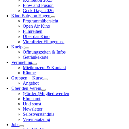
eXhibition 2025
Flow and Fusion
Geek Days 2026
Kino Babylon Hagen
Programmübersicht
Open Air Kino
Filmreihen
Über das Kino
Virenfreier Filmgenuss
Kneipe
Öffnungszeiten & Infos
Getränkekarte
Vermietung
Mietkonzept & Kontakt
Räume
Gruppen + Kurse
Angebot
Über den Verein
(Förder-)Mitglied werden
Ehrenamt
Und sonst
Newsletter
Selbstverständnis
Vereinssatzung
Jobs