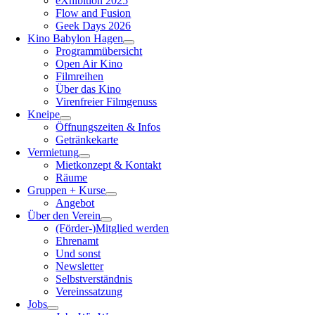
eXhibition 2025
Flow and Fusion
Geek Days 2026
Kino Babylon Hagen
Programmübersicht
Open Air Kino
Filmreihen
Über das Kino
Virenfreier Filmgenuss
Kneipe
Öffnungszeiten & Infos
Getränkekarte
Vermietung
Mietkonzept & Kontakt
Räume
Gruppen + Kurse
Angebot
Über den Verein
(Förder-)Mitglied werden
Ehrenamt
Und sonst
Newsletter
Selbstverständnis
Vereinssatzung
Jobs