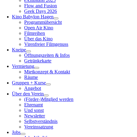
eXhibition 2025
Flow and Fusion
Geek Days 2026
Kino Babylon Hagen
Programmübersicht
Open Air Kino
Filmreihen
Über das Kino
Virenfreier Filmgenuss
Kneipe
Öffnungszeiten & Infos
Getränkekarte
Vermietung
Mietkonzept & Kontakt
Räume
Gruppen + Kurse
Angebot
Über den Verein
(Förder-)Mitglied werden
Ehrenamt
Und sonst
Newsletter
Selbstverständnis
Vereinssatzung
Jobs