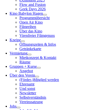
eXhibition 2025
Flow and Fusion
Geek Days 2026
Kino Babylon Hagen
Programmübersicht
Open Air Kino
Filmreihen
Über das Kino
Virenfreier Filmgenuss
Kneipe
Öffnungszeiten & Infos
Getränkekarte
Vermietung
Mietkonzept & Kontakt
Räume
Gruppen + Kurse
Angebot
Über den Verein
(Förder-)Mitglied werden
Ehrenamt
Und sonst
Newsletter
Selbstverständnis
Vereinssatzung
Jobs