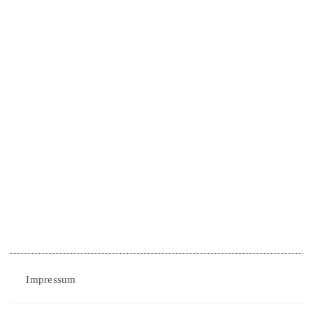
Vermietung
Gruppen + Kurse
Über den Verein
Jobs
Kontakt
Mediathek
Impressum
Spenden für