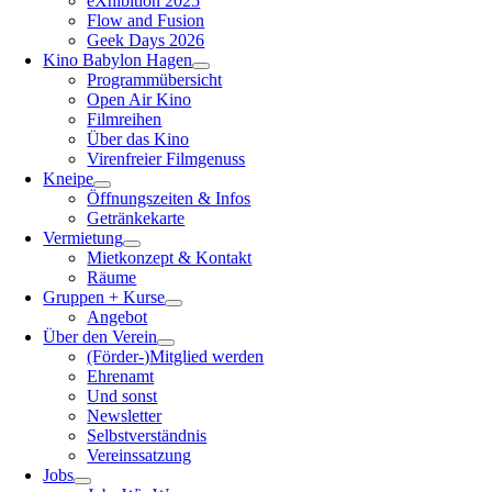
eXhibition 2025
Flow and Fusion
Geek Days 2026
Kino Babylon Hagen
Programmübersicht
Open Air Kino
Filmreihen
Über das Kino
Virenfreier Filmgenuss
Kneipe
Öffnungszeiten & Infos
Getränkekarte
Vermietung
Mietkonzept & Kontakt
Räume
Gruppen + Kurse
Angebot
Über den Verein
(Förder-)Mitglied werden
Ehrenamt
Und sonst
Newsletter
Selbstverständnis
Vereinssatzung
Jobs