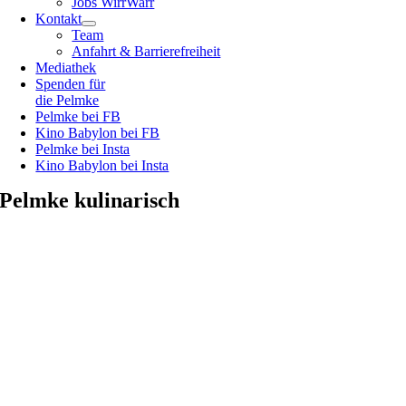
Jobs WirrWarr
Kontakt
Team
Anfahrt & Barrierefreiheit
Mediathek
Spenden für
die Pelmke
Pelmke bei FB
Kino Babylon bei FB
Pelmke bei Insta
Kino Babylon bei Insta
Pelmke kulinarisch