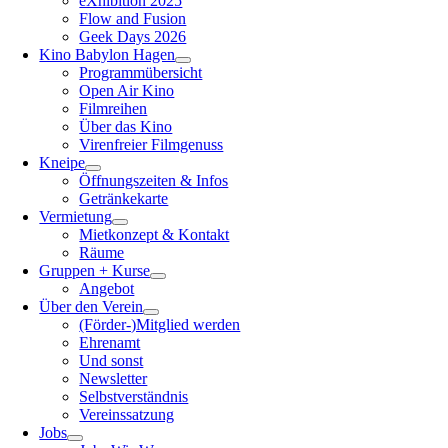
eXhibition 2025
Flow and Fusion
Geek Days 2026
Kino Babylon Hagen
Programmübersicht
Open Air Kino
Filmreihen
Über das Kino
Virenfreier Filmgenuss
Kneipe
Öffnungszeiten & Infos
Getränkekarte
Vermietung
Mietkonzept & Kontakt
Räume
Gruppen + Kurse
Angebot
Über den Verein
(Förder-)Mitglied werden
Ehrenamt
Und sonst
Newsletter
Selbstverständnis
Vereinssatzung
Jobs