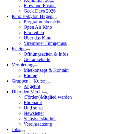
eXhibition 2025
Flow and Fusion
Geek Days 2026
Kino Babylon Hagen
Programmübersicht
Open Air Kino
Filmreihen
Über das Kino
Virenfreier Filmgenuss
Kneipe
Öffnungszeiten & Infos
Getränkekarte
Vermietung
Mietkonzept & Kontakt
Räume
Gruppen + Kurse
Angebot
Über den Verein
(Förder-)Mitglied werden
Ehrenamt
Und sonst
Newsletter
Selbstverständnis
Vereinssatzung
Jobs