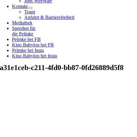
Jobs WirrWarr
Kontakt
Team
Anfahrt & Barrierefreiheit
Mediathek
Spenden für
die Pelmke
Pelmke bei FB
Kino Babylon bei FB
Pelmke bei Insta
Kino Babylon bei Insta
a31e1ceb-c211-4fd0-bb87-0fd26889d5f8