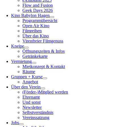
eXhibition 2025
Flow and Fusion
Geek Days 2026
Kino Babylon Hagen
Programmübersicht
Open Air Kino
Filmreihen
Über das Kino
Virenfreier Filmgenuss
Kneipe
Öffnungszeiten & Infos
Getränkekarte
Vermietung
Mietkonzept & Kontakt
Räume
Gruppen + Kurse
Angebot
Über den Verein
(Förder-)Mitglied werden
Ehrenamt
Und sonst
Newsletter
Selbstverständnis
Vereinssatzung
Jobs