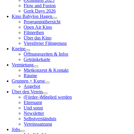
eXhibition 2025
Flow and Fusion
Geek Days 2026
Kino Babylon Hagen
Programmübersicht
Open Air Kino
Filmreihen
Über das Kino
Virenfreier Filmgenuss
Kneipe
Öffnungszeiten & Infos
Getränkekarte
Vermietung
Mietkonzept & Kontakt
Räume
Gruppen + Kurse
Angebot
Über den Verein
(Förder-)Mitglied werden
Ehrenamt
Und sonst
Newsletter
Selbstverständnis
Vereinssatzung
Jobs