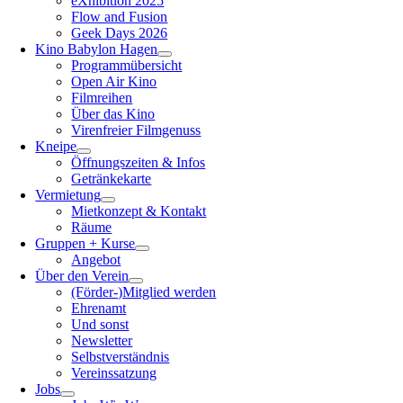
eXhibition 2025
Flow and Fusion
Geek Days 2026
Kino Babylon Hagen
Programmübersicht
Open Air Kino
Filmreihen
Über das Kino
Virenfreier Filmgenuss
Kneipe
Öffnungszeiten & Infos
Getränkekarte
Vermietung
Mietkonzept & Kontakt
Räume
Gruppen + Kurse
Angebot
Über den Verein
(Förder-)Mitglied werden
Ehrenamt
Und sonst
Newsletter
Selbstverständnis
Vereinssatzung
Jobs