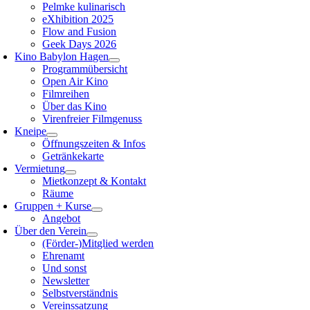
Pelmke kulinarisch
eXhibition 2025
Flow and Fusion
Geek Days 2026
Kino Babylon Hagen
Programmübersicht
Open Air Kino
Filmreihen
Über das Kino
Virenfreier Filmgenuss
Kneipe
Öffnungszeiten & Infos
Getränkekarte
Vermietung
Mietkonzept & Kontakt
Räume
Gruppen + Kurse
Angebot
Über den Verein
(Förder-)Mitglied werden
Ehrenamt
Und sonst
Newsletter
Selbstverständnis
Vereinssatzung