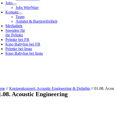
Jobs
Jobs WirrWarr
Kontakt
Team
Anfahrt & Barrierefreiheit
Mediathek
Spenden für
die Pelmke
Pelmke bei FB
Kino Babylon bei FB
Pelmke bei Insta
Kino Babylon bei Insta
ome
//
Kneipenkonzert: Acoustic Engineering & Delights
//
01.08. Acou
1.08. Acoustic Engineering