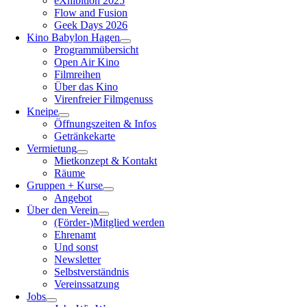
eXhibition 2025
Flow and Fusion
Geek Days 2026
Kino Babylon Hagen
Programmübersicht
Open Air Kino
Filmreihen
Über das Kino
Virenfreier Filmgenuss
Kneipe
Öffnungszeiten & Infos
Getränkekarte
Vermietung
Mietkonzept & Kontakt
Räume
Gruppen + Kurse
Angebot
Über den Verein
(Förder-)Mitglied werden
Ehrenamt
Und sonst
Newsletter
Selbstverständnis
Vereinssatzung
Jobs