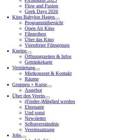
eXhibition 2025
Flow and Fusion
Geek Days 2026
Kino Babylon Hagen
Programmübersicht
Open Air Kino
Filmreihen
Über das Kino
Virenfreier Filmgenuss
Kneipe
Öffnungszeiten & Infos
Getränkekarte
Vermietung
Mietkonzept & Kontakt
Räume
Gruppen + Kurse
Angebot
Über den Verein
(Förder-)Mitglied werden
Ehrenamt
Und sonst
Newsletter
Selbstverständnis
Vereinssatzung
Jobs