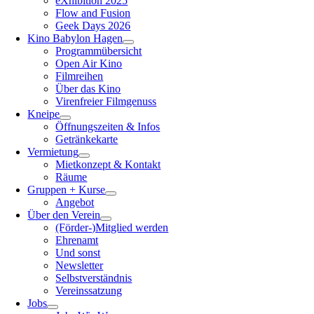
eXhibition 2025
Flow and Fusion
Geek Days 2026
Kino Babylon Hagen
Programmübersicht
Open Air Kino
Filmreihen
Über das Kino
Virenfreier Filmgenuss
Kneipe
Öffnungszeiten & Infos
Getränkekarte
Vermietung
Mietkonzept & Kontakt
Räume
Gruppen + Kurse
Angebot
Über den Verein
(Förder-)Mitglied werden
Ehrenamt
Und sonst
Newsletter
Selbstverständnis
Vereinssatzung
Jobs