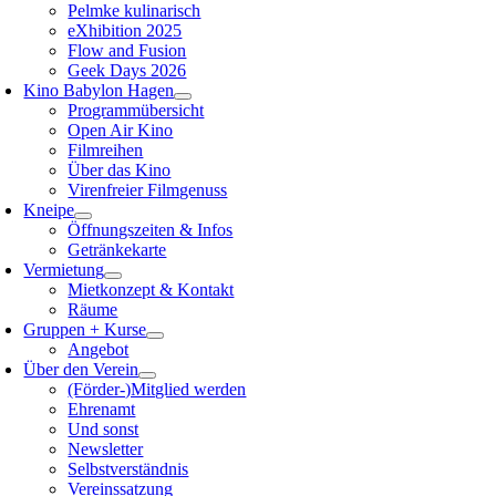
Pelmke kulinarisch
eXhibition 2025
Flow and Fusion
Geek Days 2026
Kino Babylon Hagen
Programmübersicht
Open Air Kino
Filmreihen
Über das Kino
Virenfreier Filmgenuss
Kneipe
Öffnungszeiten & Infos
Getränkekarte
Vermietung
Mietkonzept & Kontakt
Räume
Gruppen + Kurse
Angebot
Über den Verein
(Förder-)Mitglied werden
Ehrenamt
Und sonst
Newsletter
Selbstverständnis
Vereinssatzung