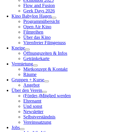
eXhibition 2025
Flow and Fusion
Geek Days 2026
Kino Babylon Hagen
Programmübersicht
Open Air Kino
Filmreihen
Über das Kino
Virenfreier Filmgenuss
Kneipe
Öffnungszeiten & Infos
Getränkekarte
Vermietung
Mietkonzept & Kontakt
Räume
Gruppen + Kurse
Angebot
Über den Verein
(Förder-)Mitglied werden
Ehrenamt
Und sonst
Newsletter
Selbstverständnis
Vereinssatzung
Jobs