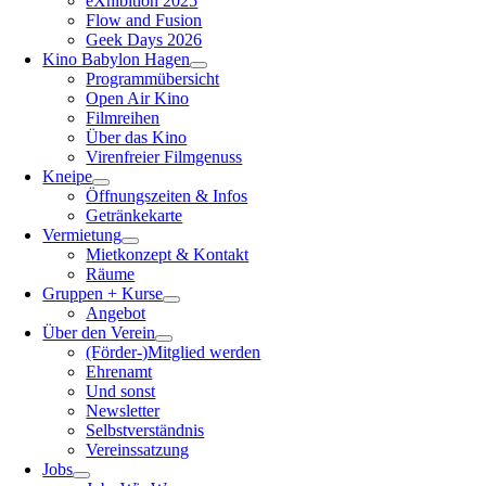
eXhibition 2025
Flow and Fusion
Geek Days 2026
Kino Babylon Hagen
Programmübersicht
Open Air Kino
Filmreihen
Über das Kino
Virenfreier Filmgenuss
Kneipe
Öffnungszeiten & Infos
Getränkekarte
Vermietung
Mietkonzept & Kontakt
Räume
Gruppen + Kurse
Angebot
Über den Verein
(Förder-)Mitglied werden
Ehrenamt
Und sonst
Newsletter
Selbstverständnis
Vereinssatzung
Jobs