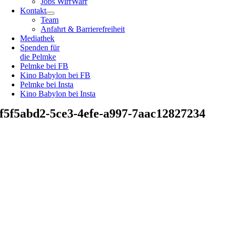
Jobs WirrWarr
Kontakt
Team
Anfahrt & Barrierefreiheit
Mediathek
Spenden für
die Pelmke
Pelmke bei FB
Kino Babylon bei FB
Pelmke bei Insta
Kino Babylon bei Insta
f5f5abd2-5ce3-4efe-a997-7aac12827234