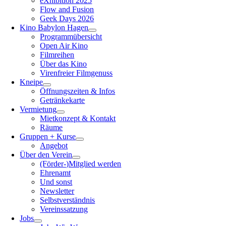
eXhibition 2025
Flow and Fusion
Geek Days 2026
Kino Babylon Hagen
Programmübersicht
Open Air Kino
Filmreihen
Über das Kino
Virenfreier Filmgenuss
Kneipe
Öffnungszeiten & Infos
Getränkekarte
Vermietung
Mietkonzept & Kontakt
Räume
Gruppen + Kurse
Angebot
Über den Verein
(Förder-)Mitglied werden
Ehrenamt
Und sonst
Newsletter
Selbstverständnis
Vereinssatzung
Jobs