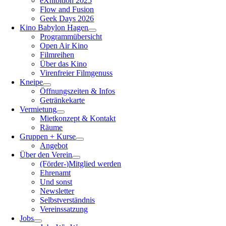
eXhibition 2025
Flow and Fusion
Geek Days 2026
Kino Babylon Hagen
Programmübersicht
Open Air Kino
Filmreihen
Über das Kino
Virenfreier Filmgenuss
Kneipe
Öffnungszeiten & Infos
Getränkekarte
Vermietung
Mietkonzept & Kontakt
Räume
Gruppen + Kurse
Angebot
Über den Verein
(Förder-)Mitglied werden
Ehrenamt
Und sonst
Newsletter
Selbstverständnis
Vereinssatzung
Jobs