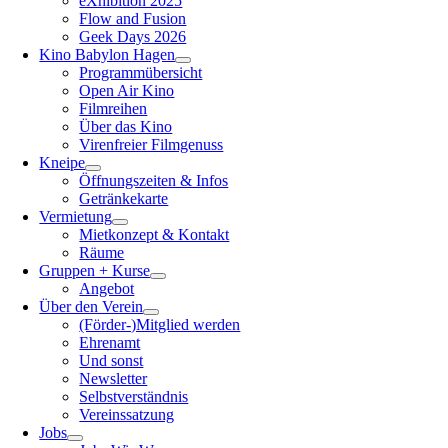
eXhibition 2025
Flow and Fusion
Geek Days 2026
Kino Babylon Hagen
Programmübersicht
Open Air Kino
Filmreihen
Über das Kino
Virenfreier Filmgenuss
Kneipe
Öffnungszeiten & Infos
Getränkekarte
Vermietung
Mietkonzept & Kontakt
Räume
Gruppen + Kurse
Angebot
Über den Verein
(Förder-)Mitglied werden
Ehrenamt
Und sonst
Newsletter
Selbstverständnis
Vereinssatzung
Jobs