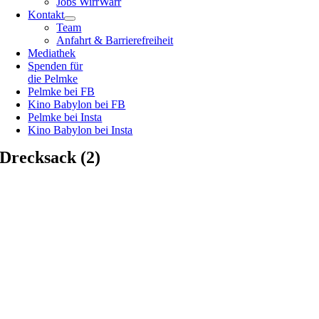
Jobs WirrWarr
Kontakt
Team
Anfahrt & Barrierefreiheit
Mediathek
Spenden für
die Pelmke
Pelmke bei FB
Kino Babylon bei FB
Pelmke bei Insta
Kino Babylon bei Insta
Drecksack (2)