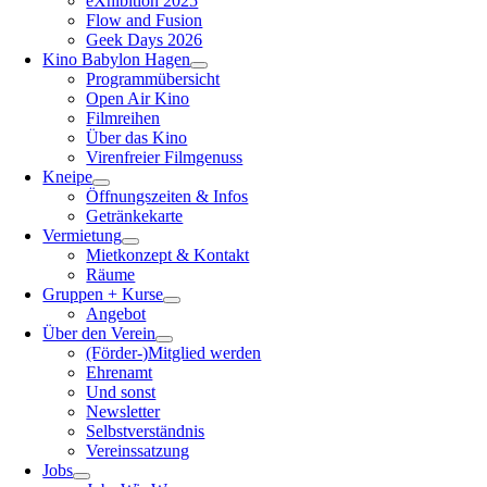
eXhibition 2025
Flow and Fusion
Geek Days 2026
Kino Babylon Hagen
Programmübersicht
Open Air Kino
Filmreihen
Über das Kino
Virenfreier Filmgenuss
Kneipe
Öffnungszeiten & Infos
Getränkekarte
Vermietung
Mietkonzept & Kontakt
Räume
Gruppen + Kurse
Angebot
Über den Verein
(Förder-)Mitglied werden
Ehrenamt
Und sonst
Newsletter
Selbstverständnis
Vereinssatzung
Jobs