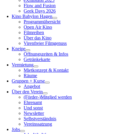
eXhibition 2025
Flow and Fusion
Geek Days 2026
Kino Babylon Hagen
Programmübersicht
Open Air Kino
Filmreihen
Über das Kino
Virenfreier Filmgenuss
Kneipe
Öffnungszeiten & Infos
Getränkekarte
Vermietung
Mietkonzept & Kontakt
Räume
Gruppen + Kurse
Angebot
Über den Verein
(Förder-)Mitglied werden
Ehrenamt
Und sonst
Newsletter
Selbstverständnis
Vereinssatzung
Jobs