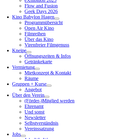
eXhibition 2025
Flow and Fusion
Geek Days 2026
Kino Babylon Hagen
Programmübersicht
Open Air Kino
Filmreihen
Über das Kino
Virenfreier Filmgenuss
Kneipe
Öffnungszeiten & Infos
Getränkekarte
Vermietung
Mietkonzept & Kontakt
Räume
Gruppen + Kurse
Angebot
Über den Verein
(Förder-)Mitglied werden
Ehrenamt
Und sonst
Newsletter
Selbstverständnis
Vereinssatzung
Jobs