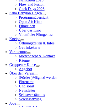
eXhibition 2025
Flow and Fusion
Geek Days 2026
Kino Babylon Hagen
Programmübersicht
Open Air Kino
Filmreihen
Über das Kino
Virenfreier Filmgenuss
Kneipe
Öffnungszeiten & Infos
Getränkekarte
Vermietung
Mietkonzept & Kontakt
Räume
Gruppen + Kurse
Angebot
Über den Verein
(Förder-)Mitglied werden
Ehrenamt
Und sonst
Newsletter
Selbstverständnis
Vereinssatzung
Jobs