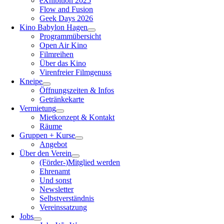
eXhibition 2025
Flow and Fusion
Geek Days 2026
Kino Babylon Hagen
Programmübersicht
Open Air Kino
Filmreihen
Über das Kino
Virenfreier Filmgenuss
Kneipe
Öffnungszeiten & Infos
Getränkekarte
Vermietung
Mietkonzept & Kontakt
Räume
Gruppen + Kurse
Angebot
Über den Verein
(Förder-)Mitglied werden
Ehrenamt
Und sonst
Newsletter
Selbstverständnis
Vereinssatzung
Jobs