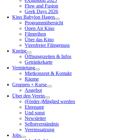
eXhibition 2025
Flow and Fusion
Geek Days 2026
Kino Babylon Hagen
Programmübersicht
Open Air Kino
Filmreihen
Über das Kino
Virenfreier Filmgenuss
Kneipe
Öffnungszeiten & Infos
Getränkekarte
Vermietung
Mietkonzept & Kontakt
Räume
Gruppen + Kurse
Angebot
Über den Verein
(Förder-)Mitglied werden
Ehrenamt
Und sonst
Newsletter
Selbstverständnis
Vereinssatzung
Jobs