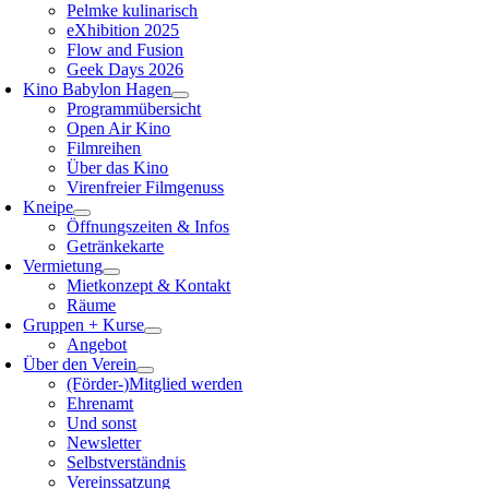
Pelmke kulinarisch
eXhibition 2025
Flow and Fusion
Geek Days 2026
Kino Babylon Hagen
Programmübersicht
Open Air Kino
Filmreihen
Über das Kino
Virenfreier Filmgenuss
Kneipe
Öffnungszeiten & Infos
Getränkekarte
Vermietung
Mietkonzept & Kontakt
Räume
Gruppen + Kurse
Angebot
Über den Verein
(Förder-)Mitglied werden
Ehrenamt
Und sonst
Newsletter
Selbstverständnis
Vereinssatzung