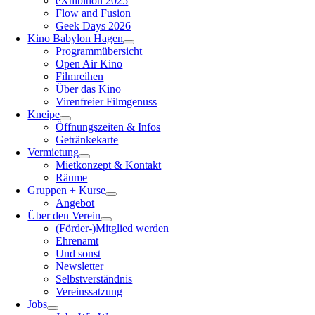
eXhibition 2025
Flow and Fusion
Geek Days 2026
Kino Babylon Hagen
Programmübersicht
Open Air Kino
Filmreihen
Über das Kino
Virenfreier Filmgenuss
Kneipe
Öffnungszeiten & Infos
Getränkekarte
Vermietung
Mietkonzept & Kontakt
Räume
Gruppen + Kurse
Angebot
Über den Verein
(Förder-)Mitglied werden
Ehrenamt
Und sonst
Newsletter
Selbstverständnis
Vereinssatzung
Jobs