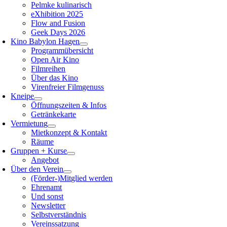
Pelmke kulinarisch
eXhibition 2025
Flow and Fusion
Geek Days 2026
Kino Babylon Hagen
Programmübersicht
Open Air Kino
Filmreihen
Über das Kino
Virenfreier Filmgenuss
Kneipe
Öffnungszeiten & Infos
Getränkekarte
Vermietung
Mietkonzept & Kontakt
Räume
Gruppen + Kurse
Angebot
Über den Verein
(Förder-)Mitglied werden
Ehrenamt
Und sonst
Newsletter
Selbstverständnis
Vereinssatzung