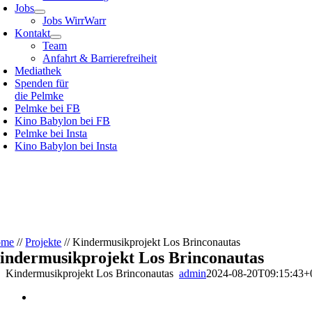
Jobs
Jobs WirrWarr
Kontakt
Team
Anfahrt & Barrierefreiheit
Mediathek
Spenden für
die Pelmke
Pelmke bei FB
Kino Babylon bei FB
Pelmke bei Insta
Kino Babylon bei Insta
ome
//
Projekte
//
Kindermusikprojekt Los Brinconautas
indermusikprojekt Los Brinconautas
Kindermusikprojekt Los Brinconautas
admin
2024-08-20T09:15:43+