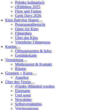
Pelmke kulinarisch
eXhibition 2025
Flow and Fusion
Geek Days 2026
Kino Babylon Hagen
Programmübersicht
Open Air Kino
Filmreihen
Über das Kino
Virenfreier Filmgenuss
Kneipe
Öffnungszeiten & Infos
Getränkekarte
Vermietung
Mietkonzept & Kontakt
Räume
Gruppen + Kurse
Angebot
Über den Verein
(Förder-)Mitglied werden
Ehrenamt
Und sonst
Newsletter
Selbstverständnis
Vereinssatzung