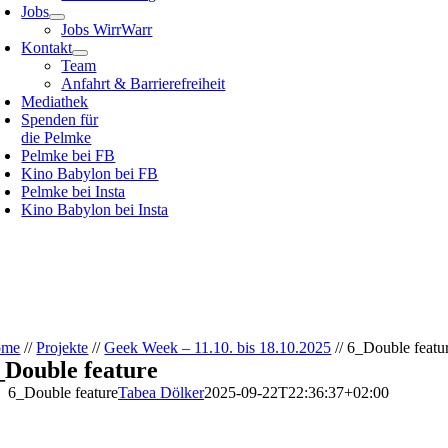
Jobs
Jobs WirrWarr
Kontakt
Team
Anfahrt & Barrierefreiheit
Mediathek
Spenden für
die Pelmke
Pelmke bei FB
Kino Babylon bei FB
Pelmke bei Insta
Kino Babylon bei Insta
ome
//
Projekte
//
Geek Week – 11.10. bis 18.10.2025
//
6_Double featu
_Double feature
6_Double feature
Tabea Dölker
2025-09-22T22:36:37+02:00