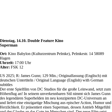
Dienstag, 14.10. Double Feature Kino
Superman
Ort:
Kino Babylon (Kulturzentrum Pelmke), Pelmkestr. 14 58089
Hagen
Uhrzeit:
17:00 Uhr
Alter:
FSK 12
US 2025; R: James Gunn; 129 Min.; Originalfassung (Englisch) mit
deutschen Untertiteln / Original Language (English) with German
subtitles
Der erste Spielfilm von DC Studios für die große Leinwand, setzt zum
Höhenflug an! In seinem unverkennbaren Stil nimmt sich James Gunn
des legendären Superhelden im neu konzipierten DC-Universum an
und liefert eine einzigartige Mischung aus epischer Action, Humor und
Herzlichkeit. Er präsentiert einen Superman, dessen Antrieb Mitgefühl
und der Glaube an das Gute im Menschen sind. Der neue Film setzt