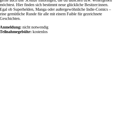
gerne auch
alte Schätze
mitbringen, die du tauschen bzw. weitergeben
möchtest. Hier finden sich bestimmt neue glückliche Besitzer:innen.
Egal ob Superhelden, Manga oder außergewöhnliche Indie-Comics –
eine gemütliche Runde für alle mit einem Faible für gezeichnete
Geschichten.
Anmeldung:
nicht notwendig
Teilnahmegebühr:
kostenlos