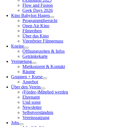
eXhibition 2025
Flow and Fusion
Geek Days 2026
Kino Babylon Hagen
Programmübersicht
Open Air Kino
Filmreihen
Über das Kino
Virenfreier Filmgenuss
Kneipe
Öffnungszeiten & Infos
Getränkekarte
Vermietung
Mietkonzept & Kontakt
Räume
Gruppen + Kurse
Angebot
Über den Verein
(Förder-)Mitglied werden
Ehrenamt
Und sonst
Newsletter
Selbstverständnis
Vereinssatzung
Jobs