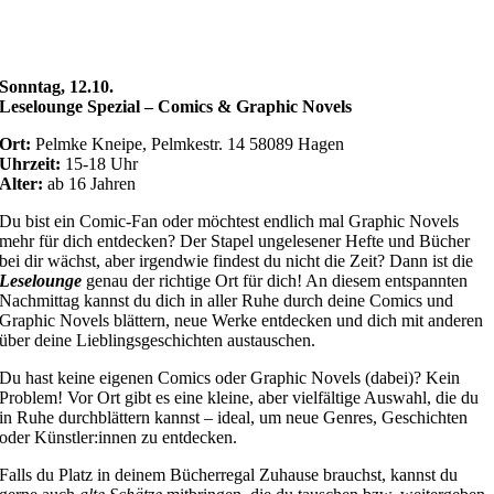
Sonntag, 12.10.
Leselounge Spezial – Comics & Graphic Novels
Ort:
Pelmke Kneipe, Pelmkestr. 14 58089 Hagen
Uhrzeit:
15-18 Uhr
Alter:
ab 16
Jahren
Du bist ein Comic-Fan oder möchtest endlich mal Graphic Novels
mehr für dich entdecken? Der Stapel ungelesener Hefte und Bücher
bei dir wächst, aber irgendwie findest du nicht die Zeit? Dann ist die
Leselounge
genau der richtige Ort für dich! A
n diesem entspannten
Nachmittag kannst du dich in aller Ruhe durch deine Comics und
Graphic Novels blättern, neue Werke entdecken und dich mit anderen
über deine Lieblingsgeschichten austauschen.
Du hast keine eigenen Comics oder Graphic Novels (dabei)? Kein
Problem! Vor Ort gibt es eine kleine, aber vielfältige Auswahl, die du
in Ruhe durchblättern kannst – ideal, um neue Genres, Geschichten
oder Künstler:innen zu entdecken.
Falls du Platz in deinem Bücherregal Zuhause brauchst, kannst du