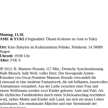
Montag, 13.10.
AME & YUKI
(Originaltitel:
Ōkami Kodomo no Ame to Yuki)
Ort:
Kino Babylon im Kulturzentrum Pelmke, Pelmkestr. 14 58089
Hagen
Uhrzeit:
19:00 Uhr
Alter:
FSK 6
JP 2012; R: Mamoru Hosoda; 117 Min.; Deutsche Synchronfassung
Halb Mensch, halb Wolf, volles Herz: Der bewegende Anime-
Klassiker von Oscar-Nominee Mamoru Hosoda verwandelt die
Leinwand in eine moderne Fantasiewelt, die mit brillanten, kunstvollen
Animationen verzaubert.
Aus der Liebe zwischen einer Frau und
einem Wolfsmann werden zwei Kinder geboren: Ame und Yuki. Als
ihr idyllisches Familienleben durch einen Schicksalsschlag erschüttert
wird, ziehen Mutter und Kinder aufs Land, um sich ein neues Leben
aufzubauen. Ein emotionales Märchen und eine Sternstunde der
Animationskunst.