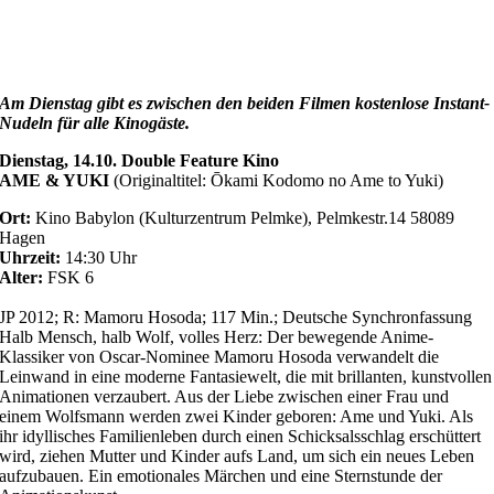
Am Dienstag gibt es zwischen den beiden Filmen kostenlose Instant-
Nudeln für alle Kinogäste.
Dienstag, 14.10. Double Feature Kino
AME & YUKI
(Originaltitel: Ōkami Kodomo no Ame to Yuki)
Ort:
Kino Babylon (Kulturzentrum Pelmke), Pelmkestr.14 58089
Hagen
Uhrzeit:
14:30 Uhr
Alter:
FSK 6
JP 2012; R: Mamoru Hosoda; 117 Min.; Deutsche Synchronfassung
Halb Mensch, halb Wolf, volles Herz: Der bewegende Anime-
Klassiker von Oscar-Nominee Mamoru Hosoda verwandelt die
Leinwand in eine moderne Fantasiewelt, die mit brillanten, kunstvollen
Animationen verzaubert.
Aus der Liebe zwischen einer Frau und
einem Wolfsmann werden zwei Kinder geboren: Ame und Yuki. Als
ihr idyllisches Familienleben durch einen Schicksalsschlag erschüttert
wird, ziehen Mutter und Kinder aufs Land, um sich ein neues Leben
aufzubauen. Ein emotionales Märchen und eine Sternstunde der