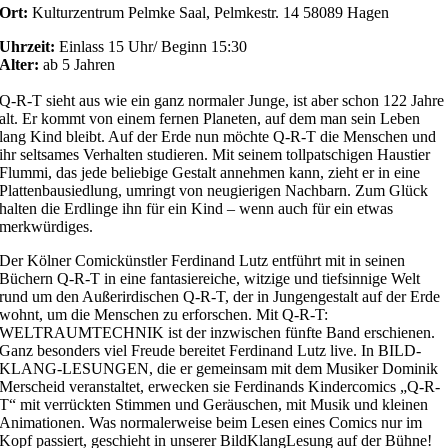
Ort:
Kulturzentrum Pelmke
Saal, Pelmkestr. 14 58089 Hagen
Uhrzeit:
Einlass 15 Uhr/ Beginn 15:30
Alter:
ab 5 Jahren
Q-R-T sieht aus wie ein ganz normaler Junge, ist aber schon 122 Jahre
alt. Er kommt von einem fernen Planeten, auf dem man sein Leben
lang Kind bleibt. Auf der Erde nun möchte Q-R-T die Menschen und
ihr seltsames Verhalten studieren. Mit seinem tollpatschigen Haustier
Flummi, das jede beliebige Gestalt annehmen kann, zieht er in eine
Plattenbausiedlung, umringt von neugierigen Nachbarn. Zum Glück
halten die Erdlinge ihn für ein Kind – wenn auch für ein etwas
merkwürdiges.
Der Kölner Comickünstler Ferdinand Lutz entführt mit in seinen
Büchern Q-R-T in eine fantasiereiche, witzige und tiefsinnige Welt
rund um den Außerirdischen Q-R-T, der in Jungengestalt auf der Erde
wohnt, um die Menschen zu erforschen. Mit Q-R-T:
WELTRAUMTECHNIK ist der inzwischen fünfte Band erschienen.
Ganz besonders viel Freude bereitet Ferdinand Lutz live. In BILD-
KLANG-LESUNGEN, die er gemeinsam mit dem Musiker Dominik
Merscheid veranstaltet, erwecken sie Ferdinands Kindercomics „Q-R-
T“ mit verrückten Stimmen und Geräuschen, mit Musik und kleinen
Animationen. Was normalerweise beim Lesen eines Comics nur im
Kopf passiert, geschieht in unserer BildKlangLesung auf der Bühne!