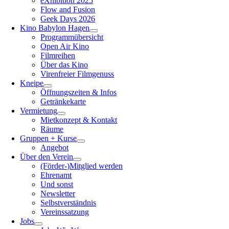
eXhibition 2025
Flow and Fusion
Geek Days 2026
Kino Babylon Hagen
Programmübersicht
Open Air Kino
Filmreihen
Über das Kino
Virenfreier Filmgenuss
Kneipe
Öffnungszeiten & Infos
Getränkekarte
Vermietung
Mietkonzept & Kontakt
Räume
Gruppen + Kurse
Angebot
Über den Verein
(Förder-)Mitglied werden
Ehrenamt
Und sonst
Newsletter
Selbstverständnis
Vereinssatzung
Jobs