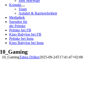
Jobs WirrWarr
Kontakt
Team
Anfahrt & Barrierefreiheit
Mediathek
Spenden für
die Pelmke
Pelmke bei FB
Kino Babylon bei FB
Pelmke bei Insta
Kino Babylon bei Insta
10_Gaming
10_Gaming
Tabea Dölker
2025-09-24T17:41:47+02:00