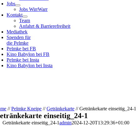
Jobs
Jobs WirrWarr
Kontakt
Team
Anfahrt & Barrierefreiheit
Mediathek
Spenden für
die Pelmke
Pelmke bei FB
Kino Babylon bei FB
Pelmke bei Insta
Kino Babylon bei Insta
ome
//
Pelmke Kneipe
//
Getränkekarte
//
Getränkekarte einseitig_24-1
etränkekarte einseitig_24-1
Getränkekarte einseitig_24-1
admin
2024-12-20T13:29:36+01:00