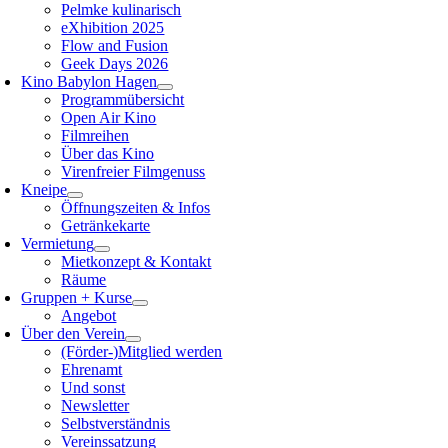
Pelmke kulinarisch
eXhibition 2025
Flow and Fusion
Geek Days 2026
Kino Babylon Hagen
Programmübersicht
Open Air Kino
Filmreihen
Über das Kino
Virenfreier Filmgenuss
Kneipe
Öffnungszeiten & Infos
Getränkekarte
Vermietung
Mietkonzept & Kontakt
Räume
Gruppen + Kurse
Angebot
Über den Verein
(Förder-)Mitglied werden
Ehrenamt
Und sonst
Newsletter
Selbstverständnis
Vereinssatzung