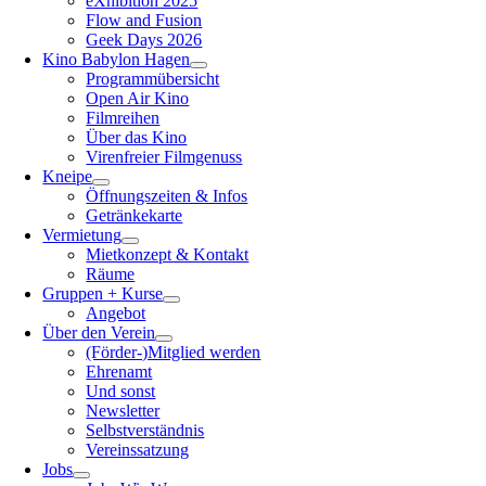
eXhibition 2025
Flow and Fusion
Geek Days 2026
Kino Babylon Hagen
Programmübersicht
Open Air Kino
Filmreihen
Über das Kino
Virenfreier Filmgenuss
Kneipe
Öffnungszeiten & Infos
Getränkekarte
Vermietung
Mietkonzept & Kontakt
Räume
Gruppen + Kurse
Angebot
Über den Verein
(Förder-)Mitglied werden
Ehrenamt
Und sonst
Newsletter
Selbstverständnis
Vereinssatzung
Jobs