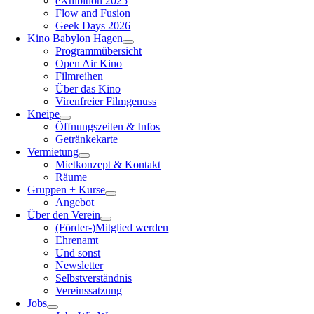
eXhibition 2025
Flow and Fusion
Geek Days 2026
Kino Babylon Hagen
Programmübersicht
Open Air Kino
Filmreihen
Über das Kino
Virenfreier Filmgenuss
Kneipe
Öffnungszeiten & Infos
Getränkekarte
Vermietung
Mietkonzept & Kontakt
Räume
Gruppen + Kurse
Angebot
Über den Verein
(Förder-)Mitglied werden
Ehrenamt
Und sonst
Newsletter
Selbstverständnis
Vereinssatzung
Jobs