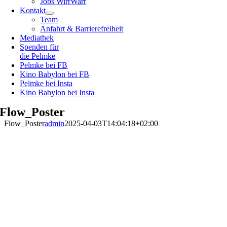
Jobs WirrWarr
Kontakt
Team
Anfahrt & Barrierefreiheit
Mediathek
Spenden für
die Pelmke
Pelmke bei FB
Kino Babylon bei FB
Pelmke bei Insta
Kino Babylon bei Insta
Flow_Poster
Flow_Poster
admin
2025-04-03T14:04:18+02:00