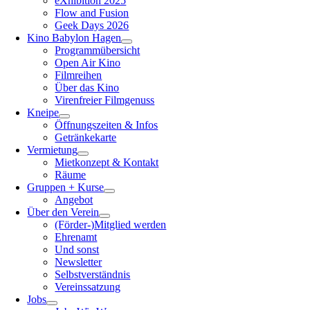
eXhibition 2025
Flow and Fusion
Geek Days 2026
Kino Babylon Hagen
Programmübersicht
Open Air Kino
Filmreihen
Über das Kino
Virenfreier Filmgenuss
Kneipe
Öffnungszeiten & Infos
Getränkekarte
Vermietung
Mietkonzept & Kontakt
Räume
Gruppen + Kurse
Angebot
Über den Verein
(Förder-)Mitglied werden
Ehrenamt
Und sonst
Newsletter
Selbstverständnis
Vereinssatzung
Jobs