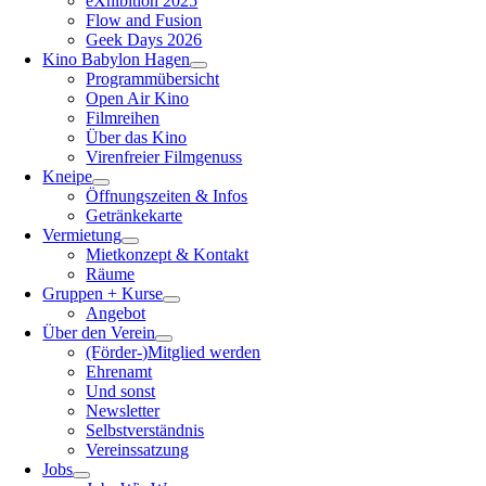
eXhibition 2025
Flow and Fusion
Geek Days 2026
Kino Babylon Hagen
Programmübersicht
Open Air Kino
Filmreihen
Über das Kino
Virenfreier Filmgenuss
Kneipe
Öffnungszeiten & Infos
Getränkekarte
Vermietung
Mietkonzept & Kontakt
Räume
Gruppen + Kurse
Angebot
Über den Verein
(Förder-)Mitglied werden
Ehrenamt
Und sonst
Newsletter
Selbstverständnis
Vereinssatzung
Jobs