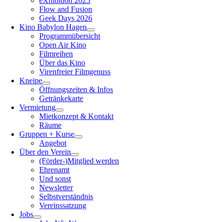
eXhibition 2025
Flow and Fusion
Geek Days 2026
Kino Babylon Hagen
Programmübersicht
Open Air Kino
Filmreihen
Über das Kino
Virenfreier Filmgenuss
Kneipe
Öffnungszeiten & Infos
Getränkekarte
Vermietung
Mietkonzept & Kontakt
Räume
Gruppen + Kurse
Angebot
Über den Verein
(Förder-)Mitglied werden
Ehrenamt
Und sonst
Newsletter
Selbstverständnis
Vereinssatzung
Jobs